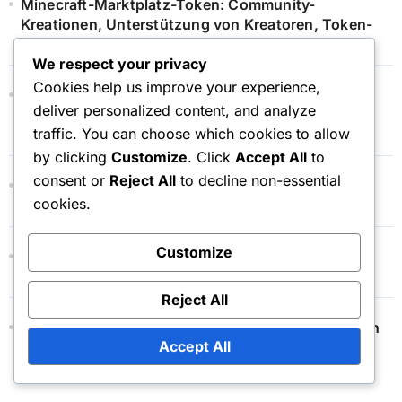
Minecraft-Marktplatz-Token: Community-
Kreationen, Unterstützung von Kreatoren, Token-
Nutzung
We respect your privacy
Cookies help us improve your experience,
Minecraft Token-Einlösung: Verwendung von
deliver personalized content, and analyze
Tokens für Abonnements, Mitgliedschaften,
traffic. You can choose which cookies to allow
zusätzliche Inhalte
by clicking
Customize
. Click
Accept All
to
consent or
Reject All
to decline non-essential
Minecraft Token-Einlösung: Einlösen für In-Game-
cookies.
Währung, Kaufanleitungen, Token-Wert
Customize
Minecraft Cape Drop: Werbecodes,
Sonderangebote, Ereignisspezifische Ansprüche
Reject All
Minecraft Geschenkkarte: Einlösung in der mobilen
Accept All
App, Regionale Einschränkungen, Häufige Fehler