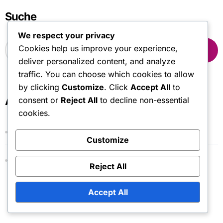
Suche
We respect your privacy
S
Cookies help us improve your experience,
e
deliver personalized content, and analyze
a
r
traffic. You can choose which cookies to allow
c
by clicking
Customize
. Click
Accept All
to
h
Archiv
consent or
Reject All
to decline non-essential
f
cookies.
o
r
March 2026
:
Customize
February 2026
Reject All
Accept All
You Missed