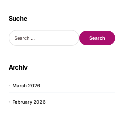
Suche
S
e
a
r
c
h
Archiv
f
o
r
March 2026
:
February 2026