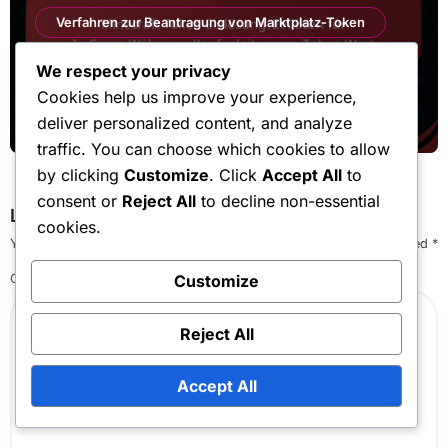
Verfahren zur Beantragung von Marktplatz-Token
Minecraft Token-Einlösung: Einlösen
We respect your privacy
für In-Game-Währung,
Cookies help us improve your experience,
Kaufanleitungen, Token-Wert
Clara Whitfield
Mar 12, 2026
deliver personalized content, and analyze
traffic. You can choose which cookies to allow
by clicking
Customize
. Click
Accept All
to
consent or
Reject All
to decline non-essential
Leave a Reply
cookies.
Your email address will not be published.
Required fields are marked
*
Comment
*
Customize
Reject All
Accept All