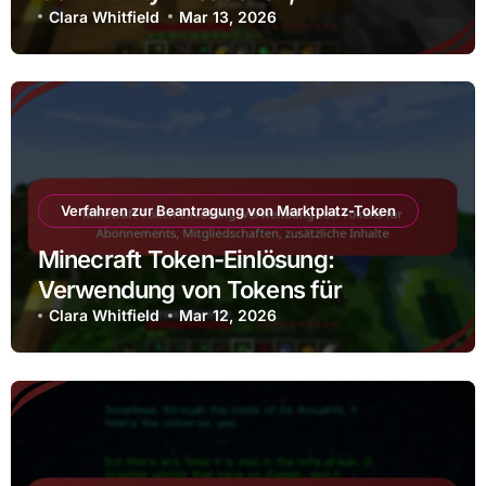
Unterstützung von Kreatoren, Token-
Clara Whitfield
Mar 13, 2026
Nutzung
Verfahren zur Beantragung von Marktplatz-Token
Minecraft Token-Einlösung:
Verwendung von Tokens für
Abonnements, Mitgliedschaften,
Clara Whitfield
Mar 12, 2026
zusätzliche Inhalte