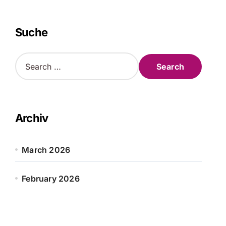
Suche
S
e
a
r
c
h
Archiv
f
o
r
March 2026
:
February 2026